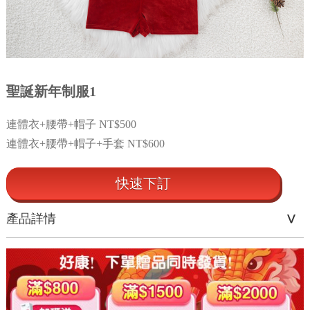
聖誕新年制服1
連體衣+腰帶+帽子 NT$500
連體衣+腰帶+帽子+手套 NT$600
快速下訂
產品詳情